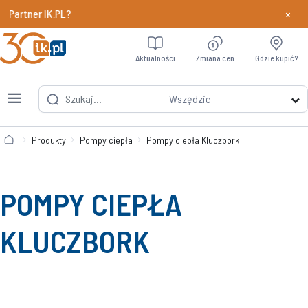
×
ner IK.PL?
Dowiedz si
Aktualności
Zmiana cen
Gdzie kupić?
Wszędzie
Produkty
Pompy ciepła
Pompy ciepła Kluczbork
POMPY CIEPŁA
KLUCZBORK