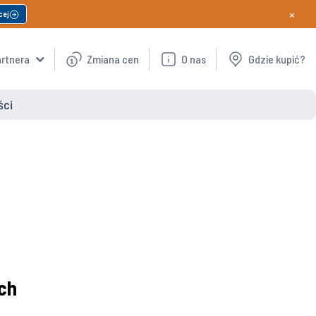
×
cej
artnera
Zmiana cen
O nas
Gdzie kupić?
ści
ch