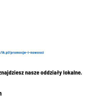
//ik.pl/promocje-i-nowosci
znajdziesz nasze oddziały lokalne.
h