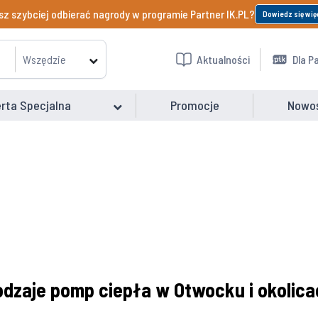
z szybciej odbierać nagrody w programie Partner IK.PL?
Dowiedz się wię
Wszędzie
Aktualności
Dla P
rta Specjalna
Promocje
Nowo
odzaje pomp ciepła w Otwocku i okolica