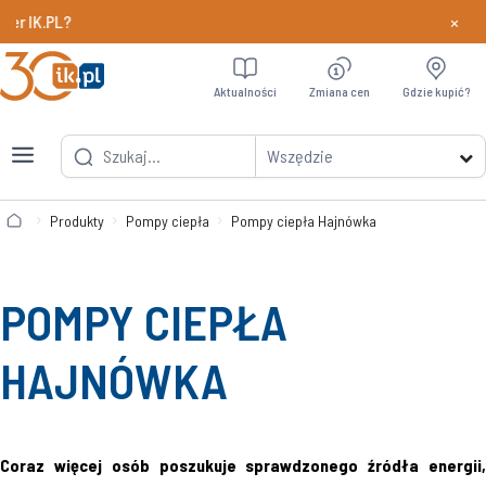
×
Chcesz szybciej odbierać nagrody w programie Pa
Dowiedz si
Aktualności
Zmiana cen
Gdzie kupić?
Wszędzie
Produkty
Pompy ciepła
Pompy ciepła Hajnówka
POMPY CIEPŁA
HAJNÓWKA
Coraz więcej osób poszukuje sprawdzonego źródła energii,