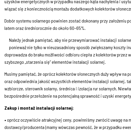
uzysków energetycznych w przypadku naszego kąta nachylenia i usyt
wiązać się z koniecznością montażu dodatkowych kolektorów słonecz
Dobór systemu solarnego powinien zostać dokonany przy założeniu po
latem oraz średniorocznie do około 60–65%.
Należy jednak pamiętać, aby nie przewymiarować instalacji solarn
ponieważ nie tylko w nieuzasadniony sposób zwiększamy koszty in
doprowadza do braku możliwości odbioru ciepła z kolektorów przez wy
szybszego „starzenia się” elementów instalacji solarnej.
Musimy pamiętać, że oprócz kolektorów słonecznych duży wpływ na 
oraz odpowiednia jakość wszystkich elementów instalacji solarnej, t
wzbiorcze, sterownik solarny, średnica i izolacja rur solarnych. Niew
bezpośrednie przełożenie na potencjalną sprawność i uzyski energet
Zakup i montaż instalacji solarnej:
• oprócz oczywiście atrakcyjnej ceny, powinniśmy zwrócić uwagę na 
dostawcy/producenta (mamy wówczas pewność, że w przypadku ewent