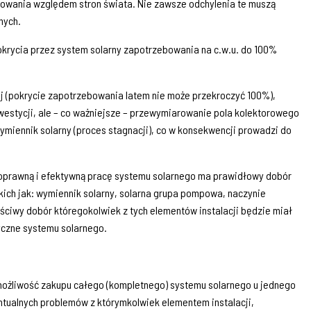
uowania względem stron świata. Nie zawsze odchylenia te muszą
nych.
krycia przez system solarny zapotrzebowania na c.w.u. do 100%
ej (pokrycie zapotrzebowania latem nie może przekroczyć 100%),
westycji, ale – co ważniejsze – przewymiarowanie pola kolektorowego
miennik solarny (proces stagnacji), co w konsekwencji prowadzi do
poprawną i efektywną pracę systemu solarnego ma prawidłowy dobór
akich jak: wymiennik solarny, solarna grupa pompowa, naczynie
łaściwy dobór któregokolwiek z tych elementów instalacji będzie miał
yczne systemu solarnego.
możliwość zakupu całego (kompletnego) systemu solarnego u jednego
ualnych problemów z którymkolwiek elementem instalacji,