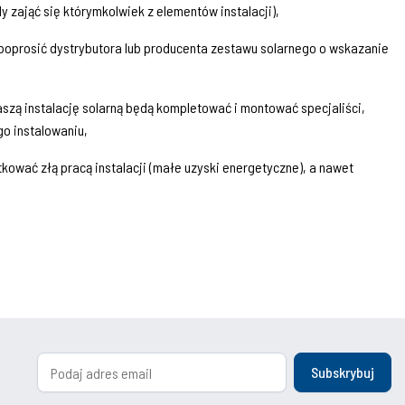
zająć się którymkolwiek z elementów instalacji),
 poprosić dystrybutora lub producenta zestawu solarnego o wskazanie
aszą instalację solarną będą kompletować i montować specjaliści,
go instalowaniu,
tkować złą pracą instalacji (małe uzyski energetyczne), a nawet
Subskrybuj