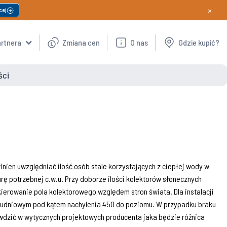
×
cej
artnera
Zmiana cen
O nas
Gdzie kupić?
ści
en uwzględniać ilość osób stale korzystających z ciepłej wody w
rę potrzebnej c.w.u. Przy doborze ilości kolektorów słonecznych
kierowanie pola kolektorowego względem stron świata. Dla instalacji
łudniowym pod kątem nachylenia 450 do poziomu. W przypadku braku
wdzić w wytycznych projektowych producenta jaka będzie różnica