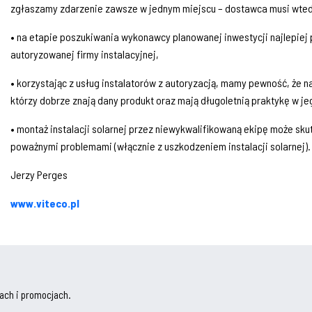
zgłaszamy zdarzenie zawsze w jednym miejscu – dostawca musi wtedy 
• na etapie poszukiwania wykonawcy planowanej inwestycji najlepiej
autoryzowanej firmy instalacyjnej,
• korzystając z usług instalatorów z autoryzacją, mamy pewność, że n
którzy dobrze znają dany produkt oraz mają długoletnią praktykę w je
• montaż instalacji solarnej przez niewykwalifikowaną ekipę może sku
poważnymi problemami (włącznie z uszkodzeniem instalacji solarnej).
Jerzy Perges
www.viteco.pl
ach i promocjach.