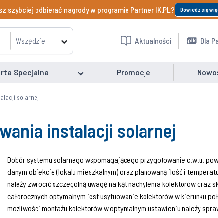
z szybciej odbierać nagrody w programie Partner IK.PL?
Dowiedz się wię
Wszędzie
Aktualności
Dla P
rta Specjalna
Promocje
Nowo
alacji solarnej
ania instalacji solarnej
Dobór systemu solarnego wspomagającego przygotowanie c.w.u. powini
danym obiekcie (lokalu mieszkalnym) oraz planowaną ilość i temperatu
należy zwrócić szczególną uwagę na kąt nachylenia kolektorów oraz s
całorocznych optymalnym jest usytuowanie kolektorów w kierunku po
możliwości montażu kolektorów w optymalnym ustawieniu należy spra