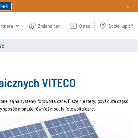
×
cej
artnera
Zmiana cen
O nas
Gdzie kupić?
ści
taicznych VITECO
ne są na systemy fotowoltaiczne. Piszę niestety, gdyż duża część
bny sposób montuje również moduły fotowoltaiczne.