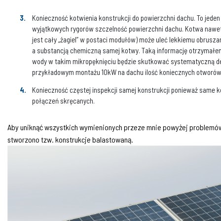
Konieczność kotwienia konstrukcji do powierzchni dachu. To jed
wyjątkowych rygorów szczelność powierzchni dachu. Kotwa nawet n
jest cały „żagiel” w postaci modułów) może uleć lekkiemu obrusz
a substancją chemiczną samej kotwy. Taką informację otrzymałem
wody w takim mikropęknięciu będzie skutkować systematyczną de
przykładowym montażu 10kW na dachu ilość koniecznych otworów 
Konieczność częstej inspekcji samej konstrukcji ponieważ same 
połączeń skręcanych.
Aby uniknąć wszystkich wymienionych przeze mnie powyżej problemów,
stworzono tzw. konstrukcje balastowaną.