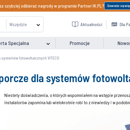
z szybciej odbierać nagrody w programie Partner IK.PL?
Dowiedz się wię
Wszędzie
Aktualności
Dla P
rta Specjalna
Promocje
Nowo
la systemów fotowoltaicznych VITECO
sporcze dla systemów fotowol
Niestety doświadczenia, o których wspomniałem na wstępie przenoszo
instalatorów zapomina lub wielokrotnie robi to z niewiedzy i w podo