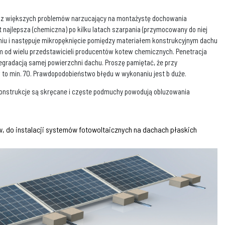
en z większych problemów narzucający na montażystę dochowania
ajlepsza (chemiczna) po kilku latach szarpania (przymocowany do niej
aniu i następuje mikropęknięcie pomiędzy materiałem konstrukcyjnym dachu
 od wielu przedstawicieli producentów kotew chemicznych. Penetracja
gradacją samej powierzchni dachu. Proszę pamiętać, że przy
to min. 70. Prawdopodobieństwo błędu w wykonaniu jest b duże.
konstrukcje są skręcane i częste podmuchy powodują obluzowania
 do instalacji systemów fotowoltaicznych na dachach płaskich