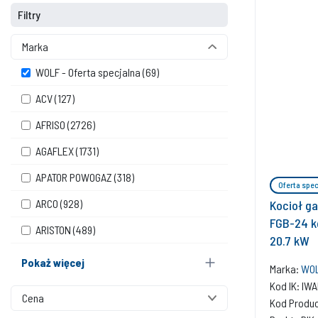
Filtry
Marka
WOLF - Oferta specjalna
(69)
ACV
(127)
AFRISO
(2726)
AGAFLEX
(1731)
APATOR POWOGAZ
(318)
Oferta spec
ARCO
(928)
Kocioł g
FGB-24 k
ARISTON
(489)
20.7 kW
Pokaż więcej
Marka:
WOL
Kod IK: IW
Cena
Kod Produ