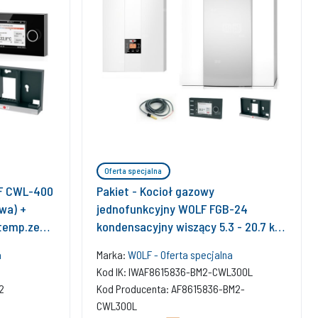
Oferta specjalna
LF CWL-400
Pakiet - Kocioł gazowy
ewa) +
jednofunkcyjny WOLF FGB-24
 temp.zew.
kondensacyjny wiszący 5.3 - 20.7 kW
+ Czujnik c.w.u. + RegulatorBM-2 +
a
Marka:
WOLF - Oferta specjalna
RekuperatorCWL 300L
Kod IK: IWAF8615836-BM2-CWL300L
2
Kod Producenta: AF8615836-BM2-
CWL300L