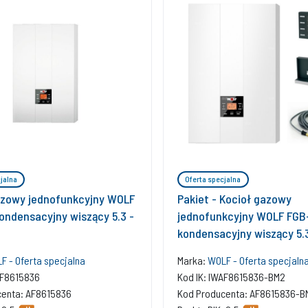
jalna
Oferta specjalna
azowy jednofunkcyjny WOLF
Pakiet - Kocioł gazowy
ondensacyjny wiszący 5.3 -
jednofunkcyjny WOLF FGB
kondensacyjny wiszący 5.3
+ Czujnik c.w.u. + Regula
F - Oferta specjalna
Marka:
WOLF - Oferta specjaln
AF8615836
Kod IK: IWAF8615836-BM2
centa: AF8615836
Kod Producenta: AF8615836-B