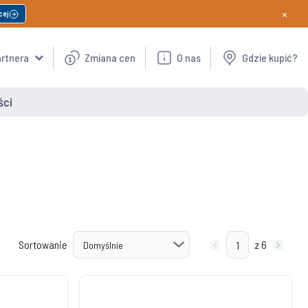
×
cej
artnera
Zmiana cen
O nas
Gdzie kupić?
ści
Sortowanie
z 6