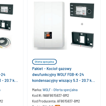
Oferta specjalna
Pakiet - Kocioł gazowy
-24
dwufunkcyjny WOLF FGB-K-24
 - 20.7 kW
kondensacyjny wiszący 5.3 - 20.7 kW
torBM-2
+ RegulatorBM-2
a
Marka:
WOLF - Oferta specjalna
Kod IK: IWAF8615837-BM2
M2
Kod Producenta: AF8615837-BM2