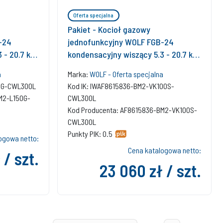
Oferta specjalna
Pakiet - Kocioł gazowy
-24
jednofunkcyjny WOLF FGB-24
 - 20.7 kW
kondensacyjny wiszący 5.3 - 20.7 kW
torBM-2 +
+ Czujnik c.w.u. + RegulatorBM-2 +
a
Marka:
WOLF - Oferta specjalna
asobnik
RekuperatorCWL 300L + Zasobnik
50G-CWL300L
Kod IK: IWAF8615836-BM2-VK100S-
c.w.uVulcan 100L stojący
M2-L150G-
CWL300L
Kod Producenta: AF8615836-BM2-VK100S-
CWL300L
Punkty PIK: 0.5
ogowa netto:
Cena katalogowa netto:
 / szt.
23 060 zł / szt.