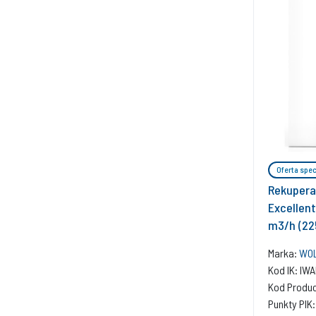
Oferta spec
Rekupera
Excellen
m3/h (22
Marka:
WOL
Kod IK: IW
Kod Produ
Punkty PIK: