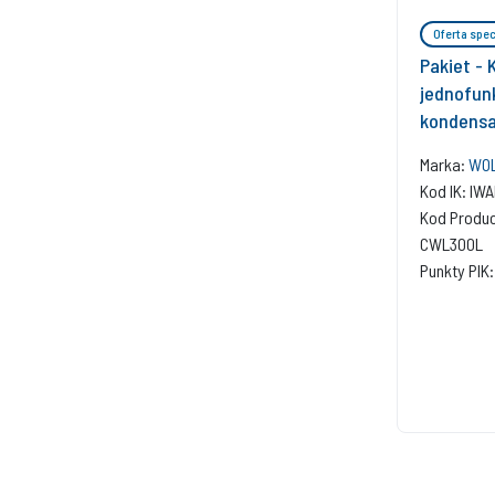
Oferta spec
Pakiet - 
jednofun
kondensa
+ Czujnik
Marka:
WOL
Rekupera
Kod IK: I
c.w.uLind
Kod Produ
CWL300L
Punkty PIK: