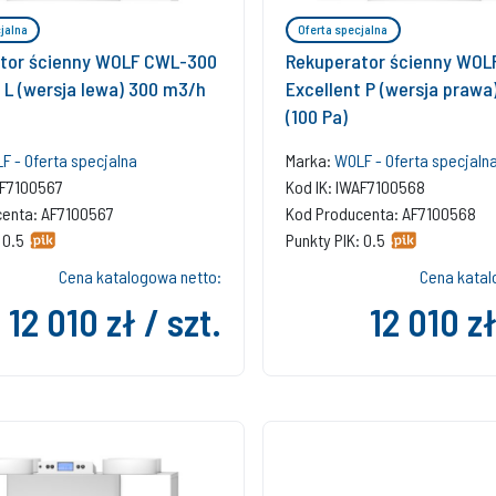
jalna
Oferta specjalna
tor ścienny WOLF CWL-300
Rekuperator ścienny WOL
 L (wersja lewa) 300 m3/h
Excellent P (wersja prawa
(100 Pa)
F - Oferta specjalna
Marka:
WOLF - Oferta specjaln
AF7100567
Kod IK: IWAF7100568
centa: AF7100567
Kod Producenta: AF7100568
 0.5
Punkty PIK: 0.5
Cena katalogowa netto:
Cena katal
12 010 zł / szt.
12 010 zł