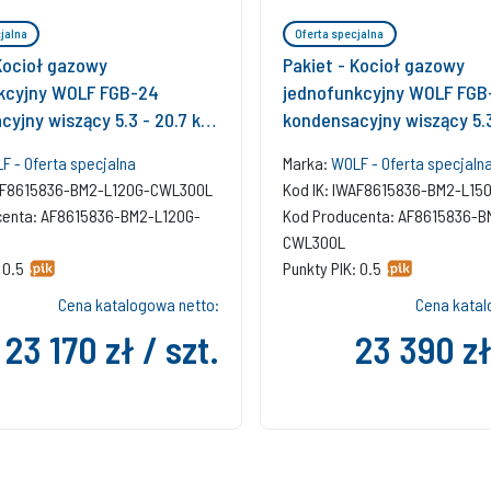
jalna
Oferta specjalna
Kocioł gazowy
Pakiet - Kocioł gazowy
kcyjny WOLF FGB-24
jednofunkcyjny WOLF FGB
cyjny wiszący 5.3 - 20.7 kW
kondensacyjny wiszący 5.3
 c.w.u. + RegulatorBM-2 +
+ Czujnik c.w.u. + Regula
F - Oferta specjalna
Marka:
WOLF - Oferta specjaln
torCWL 300L + Zasobnik
RekuperatorCWL 300L + Z
WAF8615836-BM2-L120G-CWL300L
Kod IK: IWAF8615836-BM2-L1
o 120L
c.w.uLindo 150L
centa: AF8615836-BM2-L120G-
Kod Producenta: AF8615836-B
CWL300L
 0.5
Punkty PIK: 0.5
Cena katalogowa netto:
Cena katal
23 170 zł / szt.
23 390 zł