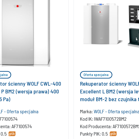
jalna
Oferta specjalna
tor ścienny WOLF CWL-400
Rekuperator ścienny WO
t P BM2 (wersja prawa) 400
Excellent L BM2 (wersja l
5 Pa)
moduł BM-2 bez czujnika
400 m3/h (225 Pa)
F - Oferta specjalna
Marka:
WOLF - Oferta specjaln
AF7100574
Kod IK: IWAF7100572BM2
centa: AF7100574
Kod Producenta: AF7100572BM
 0.5
Punkty PIK: 0.5