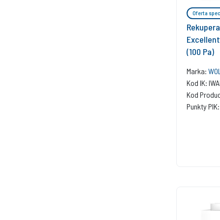
Oferta spec
Rekupera
Excellent
(100 Pa)
Marka:
WOL
Kod IK: IW
Kod Produ
Punkty PIK: