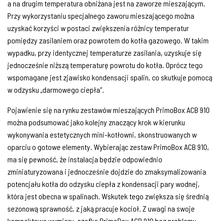
a na drugim temperatura obniżana jest na zaworze mieszającym.
Przy wykorzystaniu specjalnego zaworu mieszającego można
uzyskać korzyści w postaci zwiększenia różnicy temperatur
pomiędzy zasilaniem oraz powrotem do kotła gazowego. W takim
wypadku, przy identycznej temperaturze zasilania, uzyskuje się
jednocześnie niższą temperaturę powrotu do kotła. Oprócz tego
wspomagane jest zjawisko kondensacji spalin, co skutkuje pomocą
w odzysku „darmowego ciepła”.
Pojawienie się na rynku zestawów mieszających PrimoBox ACB 910
można podsumować jako kolejny znaczący krok w kierunku
wykonywania estetycznych mini-kotłowni, skonstruowanych w
oparciu o gotowe elementy. Wybierając zestaw PrimoBox ACB 910,
ma się pewność, że instalacja będzie odpowiednio
zminiaturyzowana i jednocześnie dojdzie do zmaksymalizowania
potencjału kotła do odzysku ciepła z kondensacji pary wodnej,
która jest obecna w spalinach. Wskutek tego zwiększa się średnią
sezonową sprawność, z jaką pracuje kocioł. Z uwagi na swoje
kompaktowe wymiary, szafka PrimoBox ACB 910 bez problemu