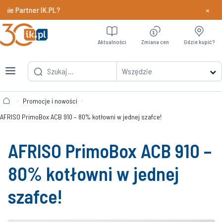
×
 Partner IK.PL?
Dowiedz si
Aktualności
Zmiana cen
Gdzie kupić?
Wszędzie
Promocje i nowości
AFRISO PrimoBox ACB 910 – 80% kotłowni w jednej szafce!
AFRISO PrimoBox ACB 910 –
80% kotłowni w jednej
szafce!