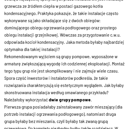
grzewcza ze źródłem ciepła w postaci gazowego kotła
kondensacyjnego. Praktyka pokazuje, że takie instalacje często
wykonywane są jako składające się z dwóch obiegów:
dominującego obiegu ogrzewania podłogowego oraz prostego
obiegu instalacji grzejnikowej. Wówczas za przygotowanie c.w.u.
odpowiada kocioł kondensacyjny. Jaka metoda byłaby najbardziej
optymalna dla takiej instalacji?
Rekomendowanym wyjściem są grupy pompowe, wyposażone w
armaturę zwiększającą wygodę ich codziennej eksploatacji. Montaż
tego typu grup nie jest skomplikowany i nie zajmuje wiele czasu.
Spora część inwestorów i instalatorów podkreśla, że takie
rozwiązania charakteryzują się estetycznym wyglądem. Jak byłaby
skonstruowana instalacja według omawianego przykładu?
Należałoby wykorzystać
dwie grupy pompowe
.
Pierwsza grupa posiadałaby zainstalowany zawór mieszający (dla
potrzeb instalacji ogrzewania podłogowego), natomiast druga
grupa byłaby bez mieszania, czyli byłaby tak zwaną grupą
przewałową. Do kompletu niezbędny byłby także rozdzielacz. W