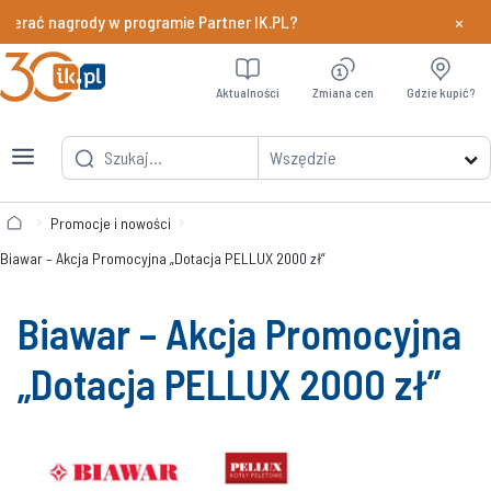
×
 nagrody w programie Partner IK.PL?
Dowiedz si
Aktualności
Zmiana cen
Gdzie kupić?
Wszędzie
Promocje i nowości
Biawar – Akcja Promocyjna „Dotacja PELLUX 2000 zł”
Biawar – Akcja Promocyjna
„Dotacja PELLUX 2000 zł”