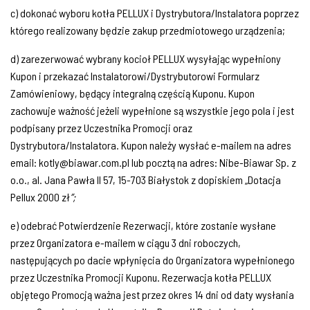
c) dokonać wyboru kotła PELLUX i Dystrybutora/Instalatora poprzez
którego realizowany będzie zakup przedmiotowego urządzenia;
d) zarezerwować wybrany kocioł PELLUX wysyłając wypełniony
Kupon i przekazać Instalatorowi/Dystrybutorowi Formularz
Zamówieniowy, będący integralną częścią Kuponu. Kupon
zachowuje ważność jeżeli wypełnione są wszystkie jego pola i jest
podpisany przez Uczestnika Promocji oraz
Dystrybutora/Instalatora. Kupon należy wysłać e-mailem na adres
email: kotly@biawar.com.pl lub pocztą na adres: Nibe-Biawar Sp. z
o.o., al. Jana Pawła II 57, 15-703 Białystok z dopiskiem „Dotacja
Pellux 2000 zł
”;
e) odebrać Potwierdzenie Rezerwacji, które zostanie wysłane
przez Organizatora e-mailem w ciągu 3 dni roboczych,
następujących po dacie wpłynięcia do Organizatora wypełnionego
przez Uczestnika Promocji Kuponu. Rezerwacja kotła PELLUX
objętego Promocją ważna jest przez okres 14 dni od daty wysłania