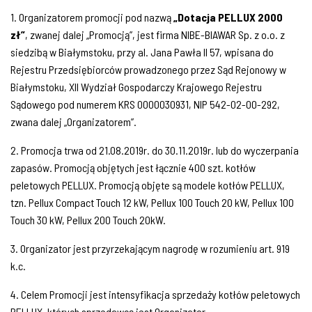
1. Organizatorem promocji pod nazwą
„Dotacja PELLUX 2000
zł”
, zwanej dalej „Promocją”, jest firma NIBE-BIAWAR Sp. z o.o. z
siedzibą w Białymstoku, przy al. Jana Pawła II 57, wpisana do
Rejestru Przedsiębiorców prowadzonego przez Sąd Rejonowy w
Białymstoku, XII Wydział Gospodarczy Krajowego Rejestru
Sądowego pod numerem KRS 0000030931, NIP 542-02-00-292,
zwana dalej „Organizatorem”.
2. Promocja trwa od 21.08.2019r. do 30.11.2019r. lub do wyczerpania
zapasów. Promocją objętych jest łącznie 400 szt. kotłów
peletowych PELLUX. Promocją objęte są modele kotłów PELLUX,
tzn. Pellux Compact Touch 12 kW, Pellux 100 Touch 20 kW, Pellux 100
Touch 30 kW, Pellux 200 Touch 20kW.
3. Organizator jest przyrzekającym nagrodę w rozumieniu art. 919
k.c.
4. Celem Promocji jest intensyfikacja sprzedaży kotłów peletowych
PELLUX, których sprzedawcą jest Organizator.