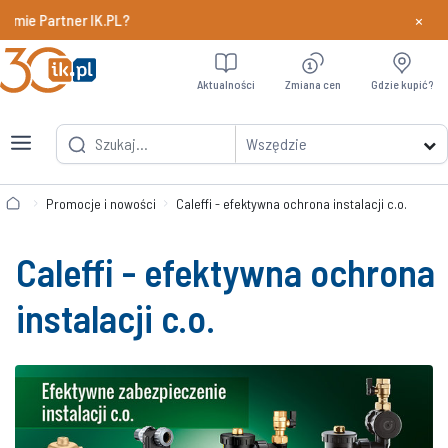
×
e Partner IK.PL?
Dowiedz si
Aktualności
Zmiana cen
Gdzie kupić?
Wszędzie
Promocje i nowości
Caleffi - efektywna ochrona instalacji c.o.
Caleffi - efektywna ochrona
instalacji c.o.