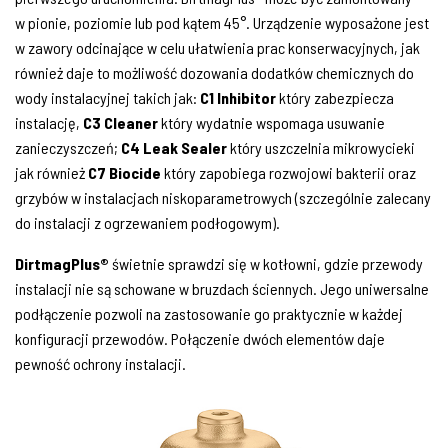
w pionie, poziomie lub pod kątem 45°. Urządzenie wyposażone jest
w zawory odcinające w celu ułatwienia prac konserwacyjnych, jak
również daje to możliwość dozowania dodatków chemicznych do
wody instalacyjnej takich jak:
C1 Inhibitor
który zabezpiecza
instalację,
C3 Cleaner
który wydatnie wspomaga usuwanie
zanieczyszczeń;
C4 Leak Sealer
który uszczelnia mikrowycieki
jak również
C7 Biocide
który zapobiega rozwojowi bakterii oraz
grzybów w instalacjach niskoparametrowych (szczególnie zalecany
do instalacji z ogrzewaniem podłogowym).
DirtmagPlus®
świetnie sprawdzi się w kotłowni, gdzie przewody
instalacji nie są schowane w bruzdach ściennych. Jego uniwersalne
podłączenie pozwoli na zastosowanie go praktycznie w każdej
konfiguracji przewodów. Połączenie dwóch elementów daje
pewność ochrony instalacji.