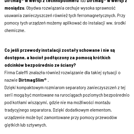
Dirtmag® w wersji z technopolimeru
lub
Dirtmag® w wersji z
mosiądzu
. Obydwa rozwiązania cechuje wysoka sprawność
usuwania zanieczyszczeń również tych ferromagnetycznych. Przy
pomocy tych urządzeń możemy aplikować do instalacji ww. środki
chemiczne.
Co jeśli przewody instalacji zostały schowane i nie są
dostępne, a kocioł podłączony za pomocą krótkich
odcinków bezpośrednio ze ściany?
Firma Caleffi znalazła również rozwiązanie dla takiej sytuacji o
nazwie
DirtmagSlim® .
Dzięki kompaktowym rozmiarom separatory zanieczyszczeń z tej
serii mogą być montowane na rurociągach poziomych bezpośrednio
pod kotłami wiszącymi, gdzie nie ma możliwości montażu
tradycyjnego separatora. Dzięki dodatkowym elementom,
urządzenie może być zamontowane przy pomocy przewodów
giętkich lub sztywnych.