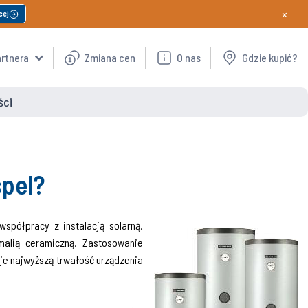
×
cej
artnera
Zmiana cen
O nas
Gdzie kupić?
ści
spel?
półpracy z instalacją solarną.
malią ceramiczną. Zastosowanie
je najwyższą trwałość urządzenia