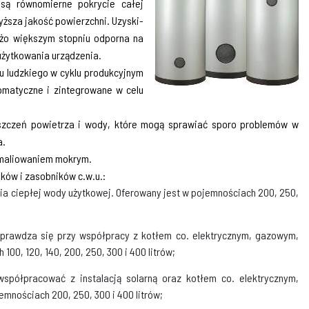
są rów­nomierne pokrycie całej
yższa jakość powierzchni. Uzyski­
użo większym stopniu odporna na
użytkowania urządzenia.
u ludzkiego w cyklu produkcyjnym
omatyczne i zintegrowane w celu
szczeń powietrza i wody, które mogą sprawiać sporo problemów w
a.
emaliowaniem mokrym.
ików i zasobników c.w.u.:
a ciepłej wody użytkowej. Oferowany jest w pojemnościach 200, 250,
rawdza się przy współ­pracy z kotłem co. elektrycznym, gazowym,
00, 120, 140, 200, 250, 300 i 400 litrów;
ółpracować z instala­cją solarną oraz kotłem co. elektrycznym,
mnościach 200, 250, 300 i 400 litrów;