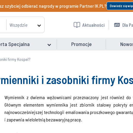
z szybciej odbierać nagrody w programie Partner IK.PL?
Dowiedz się wię
Wszędzie
Aktualności
Dla P
rta Specjalna
Promocje
Nowo
niki firmy Kospel?
ienniki i zasobniki firmy Ko
Wymiennik z dwiema wężownicami przeznaczony jest również do ws
Głównym elementem wymiennika jest zbiornik stalowy pokryty e
najnowocześniejszej technologii emaliowania proszkowego gwarantu
i zapewnia wieloletnią bezawaryjną pracę.