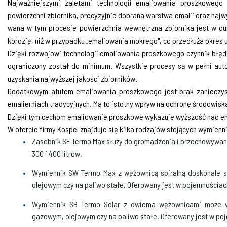
Najważniejszymi zaletami technologii emaliowania proszkowego 
powierzchni zbiornika, precyzyjnie dobrana warstwa emalii oraz najw
wana w tym procesie powierzchnia we­wnętrzna zbiornika jest w d
korozję, niż w przypadku „emaliowania mokrego", co przedłuża okres 
Dzięki rozwojowi technologii emaliowania proszkowego czynnik błęd
ograniczony został do minimum. Wszystkie procesy są w pełni aut
uzyskania najwyższej jakości zbiorników.
Dodatkowym atutem emaliowania proszko­wego jest brak zanieczy
emalierniach tradycyjnych. Ma to istotny wpływ na ochronę środowisk
Dzięki tym cechom emaliowanie proszko­we wykazuje wyższość nad 
W ofercie firmy Kospel znajduje się kilka ro­dzajów stojących wymienn
Zasobnik SE Termo Max służy do gromadzenia i przechowywani
300 i 400 litrów.
Wymiennik SW Termo Max z wężownicą spiralną doskonale sp
olejowym czy na paliwo stałe. Oferowany jest w pojemnościach 1
Wymiennik SB Termo Solar z dwiema wężownicami może wsp
gazowym, olejowym czy na paliwo stałe. Oferowany jest w poje