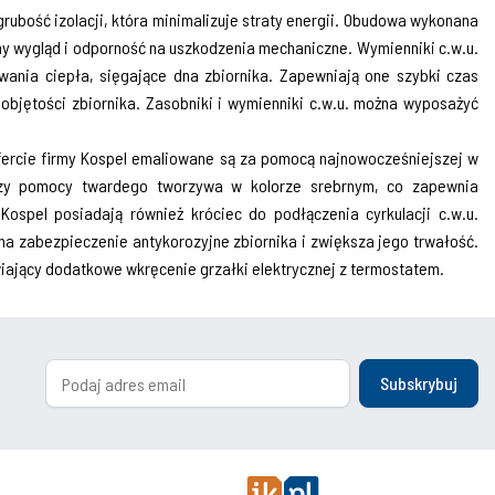
ubość izolacji, która minimalizuje straty energii. Obudowa wyko­nana
y wygląd i odporność na uszkodzenia mechaniczne. Wymienniki c.w.u.
ania ciepła, sięgające dna zbiornika. Zapewniają one szybki czas
bjętości zbiornika. Zasobniki i wymienniki c.w.u. można wyposażyć
fercie firmy Kospel emaliowane są za pomocą najnowocześniej­szej w
rzy pomocy twardego tworzywa w kolorze srebrnym, co zapewnia
ospel posia­dają również króciec do podłączenia cyrkulacji c.w.u.
zabezpie­czenie antykorozyjne zbiornika i zwiększa jego trwałość.
iający dodatkowe wkręcenie grzałki elek­trycznej z termostatem.
Subskrybuj