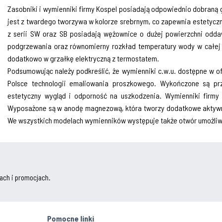
Zasobniki i wymienniki firmy Kospel posiadają odpowiednio dobraną gr
jest z twardego tworzywa w kolorze srebrnym, co zapewnia estetyczn
z serii SW oraz SB posiadają wężownice o dużej powierzchni oddaw
podgrzewania oraz równo­mierny rozkład temperatury wody w całej o
dodatkowo w grzałkę elektryczną z termostatem.
Podsumowując należy podkreślić, że wymien­niki c.w.u. dostępne w o
Polsce technologii emaliowania pro­szkowego. Wykończone są p
estetyczny wygląd i odporność na uszkodzenia. Wymienniki firmy K
Wyposażone są w anodę magnezową, która tworzy dodatkowe aktywna 
We wszystkich modelach wy­mienników występuje także otwór umożli­w
ach i promocjach.
Pomocne linki