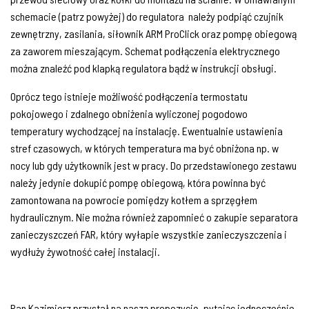
schemacie (patrz powyżej) do regulatora
należy podpiąć czujnik
zewnętrzny, zasilania, siłownik ARM ProClick oraz pompę obiegową
za zaworem mieszającym. Schemat podłączenia elektrycznego
można znaleźć pod klapką regulatora bądź w instrukcji obsługi.
Oprócz tego istnieje możliwość podłączenia termostatu
pokojowego i zdalnego obniżenia wyliczonej pogodowo
temperatury wychodzącej na instalację. Ewentualnie ustawienia
stref czasowych, w których temperatura ma być obniżona np. w
nocy lub gdy użytkownik jest w pracy. Do przedstawionego zestawu
należy jedynie dokupić pompę obiegową, która powinna być
zamontowana na powrocie pomiędzy kotłem a sprzęgłem
hydraulicznym. Nie można również zapomnieć o zakupie separatora
zanieczyszczeń FAR, który wyłapie wszystkie zanieczyszczenia i
wydłuży żywotność całej instalacji.
Pan Kazimierz przystał na naszą propozycję, pytając jednocześnie,