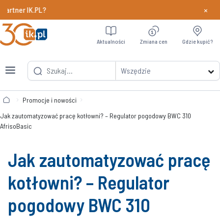
×
tner IK.PL?
Dowiedz si
Aktualności
Zmiana cen
Gdzie kupić?
Wszędzie
Promocje i nowości
Jak zautomatyzować pracę kotłowni? – Regulator pogodowy BWC 310
AfrisoBasic
Jak zautomatyzować pracę
kotłowni? – Regulator
pogodowy BWC 310