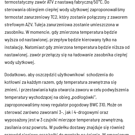
termostatyczny zawór ATV z nastawą fabryczną 50°C. Do
sterowania obiegiem ciepłej wody użytkowej zaproponowaliśmy
termostat zanurzeniowy TC2, który zostanie połączony z zaworem
strefowym AZV. Tuleja zanurzeniowa zostanie umieszczona w
zasobniku. W momencie, gdy zmierzona temperatura będzie
wyższa od nastawionej, przepływ będzie kierowany tylko na
instalację. Natomiast gdy zmierzona temperatura będzie niższa od
nastawionej, zawór przełączy się na ładowanie zasobnika ciepłej
wody użytkowej.
Dodatkowo, aby oszczędzić użytkownikowi
schodzenia do
kotłowni za każdym razem, gdy temperatura zewnętrzna się
zmieni, i przestawiania kąta otwarcia zaworu w celu podwyższenia
temperatury wychodzącej na obieg „podłogówki”,
zaproponowaliśmy nowy regulator pogodowy BWC 310. Może on
sterować zarówno zaworami 3-, jak i 4-drogowymi oraz
wyposażony jest w 3 czujniki mierzące temperaturę zewnętrzną,
zasilania oraz powrotu. W pudełku dostawy znajduje się również
przewód sieciowy oraz kołki do montażu na ścianie. W omawianym