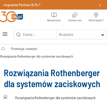
×
programie Partner IK.PL?
Dowiedz si
Aktualności
Zmiana cen
Gdzie kupić?
Wszędzie
Promocje i nowości
Rozwiązania Rothenberger dla systemów zaciskowych
Rozwiązania Rothenberger
dla systemów zaciskowych